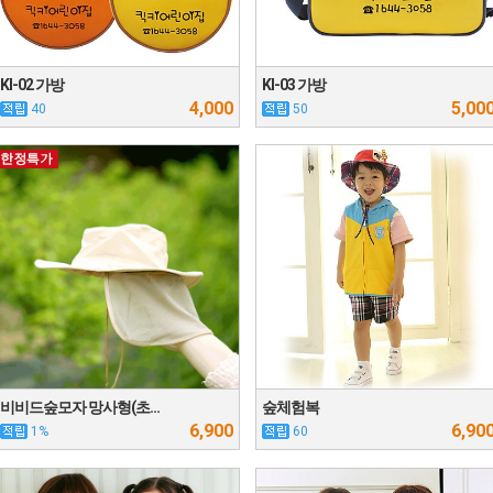
KI-02 가방
KI-03 가방
4,000
5,00
40
50
비비드숲모자 망사형(초…
숲체험복
6,900
6,90
1%
60