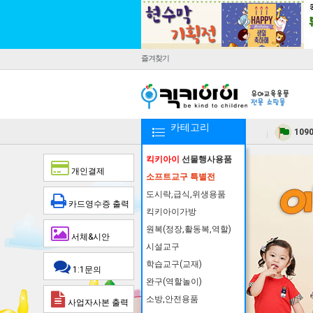
즐겨찾기
카테고리
109
킥키아이
선물행사용품
개인결제
소프트교구 특별전
도시락,급식,위생용품
카드영수증 출력
킥키아이가방
원복(정장,활동복,역할)
서체&시안
시설교구
학습교구(교재)
1:1문의
완구(역할놀이)
소방,안전용품
사업자사본 출력