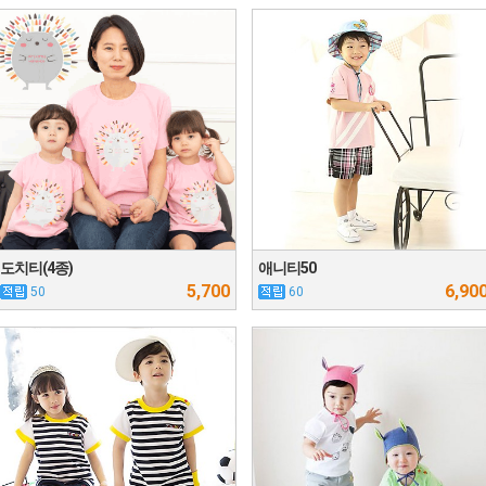
도치티(4종)
애니티50
5,700
6,90
50
60