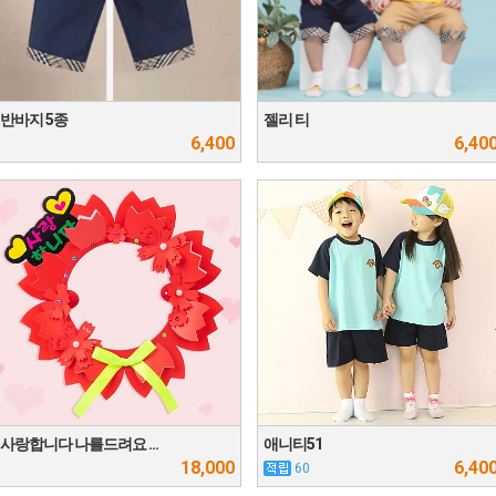
반바지 5종
젤리 티
6,400
6,40
사랑합니다 나를드려요 …
애니티51
18,000
6,40
60