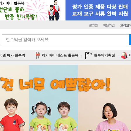
로그인
회원가입
고객센
00원 특가 현수막
킥키아이 베스트 활동복
현수막기획전