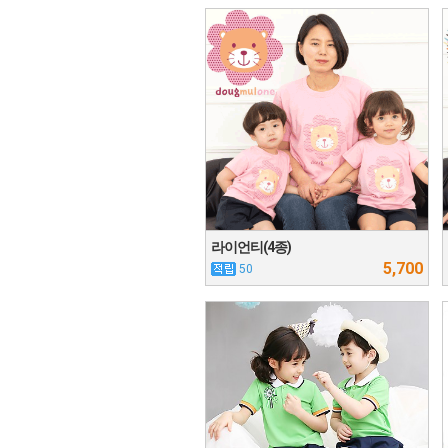
라이언티(4종)
5,700
50