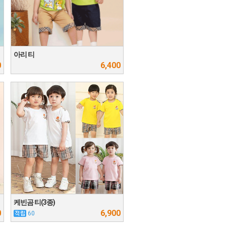
아리 티
0
6,400
케빈곰 티(3종)
0
6,900
60