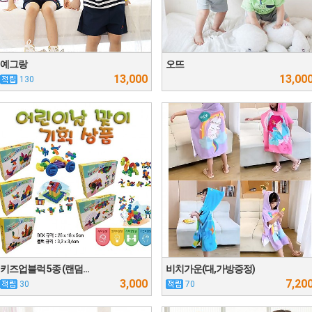
예그랑
오뜨
13,000
13,00
130
키즈업블럭 5종 (랜덤…
비치가운(대,가방증정)
3,000
7,20
30
70