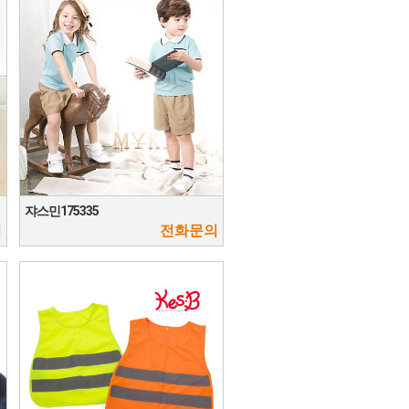
쟈스민175335
의
전화문의