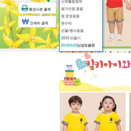
신체활동영역
평가인증 용품
통장사본 출력
원 운영용품
인쇄비 결제
현수막
선물/행사용품
2025 만들기
[따끈따끈]
신상모음전