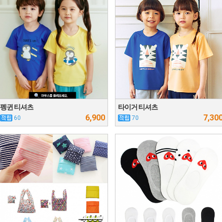
펭귄 티셔츠
타이거 티셔츠
6,900
7,30
60
70
4,000