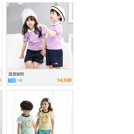
코코보라
0
14,500
140