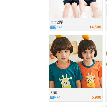
코코연두
14,500
140
기린
6,900
60