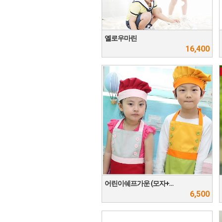
옐로우마린
16,400
어린이쉐프가운 (모자+…
6,500