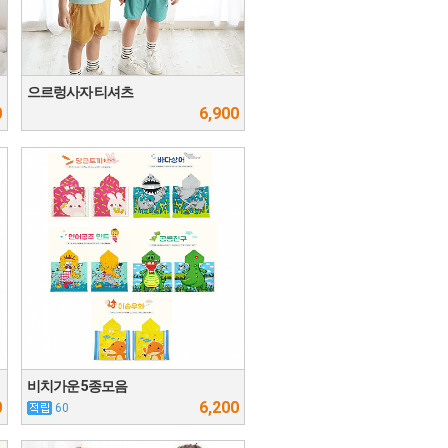
으르렁사자 티셔츠
0
6,900
비치가운 5종모음
0
6,200
60