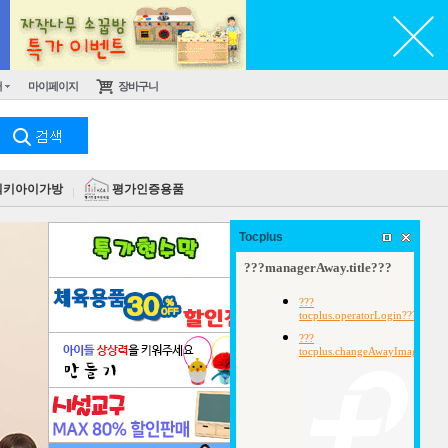
터
마이페이지
장바구니
킥키아이가방
평가인증용품
오늘 본 상품
Tocplus
없음