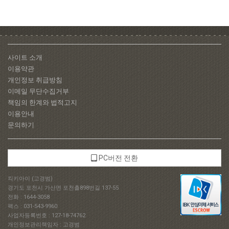
사이트 소개
이용약관
개인정보 취급방침
이메일 무단수집거부
책임의 한계와 법적고지
이용안내
문의하기
PC버전 전환
킥키아이 (고경범)
경기도 포천시 가산면 포천촐898번길 137-55
전화 : 1644-3058
팩스 : 031-543-9960
사업자등록번호 : 127-18-74762
개인정보관리책임자 : 고경범