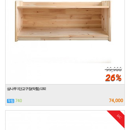
99,900
26%
삼나무 1단교구장(막힘) 1202
74,000
740
DC