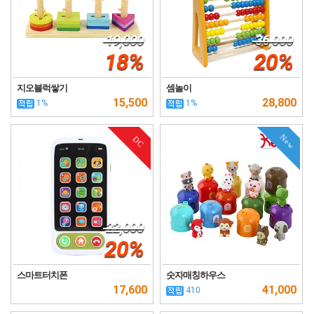
19,000
36,000
18%
20%
지오블럭쌓기
셈놀이
15,500
28,800
1%
1%
New
DC
22,000
20%
스마트터치폰
숫자매칭하우스
17,600
41,000
410