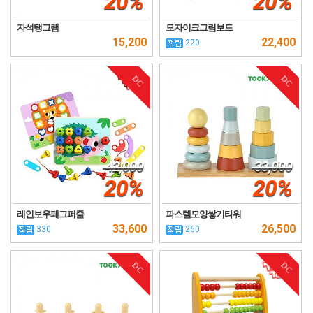
20%
20%
자석탱그램
모자이크그림보드
15,200
22,400
220
DC
DC
42,000
33,000
20%
20%
레인보우페그퍼즐
파스텔모양쌓기타워
33,600
26,500
330
260
DC
DC