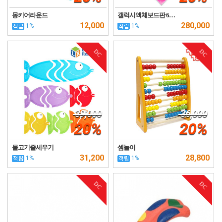
몽키어라운드
갤럭시액체보드판 6…
12,000
280,000
1%
1%
DC
DC
39,000
36,000
20%
20%
물고기줄세우기
셈놀이
31,200
28,800
1%
1%
DC
DC