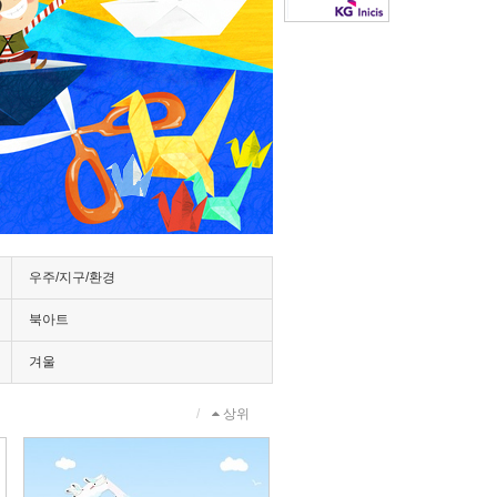
우주/지구/환경
북아트
겨울
상위