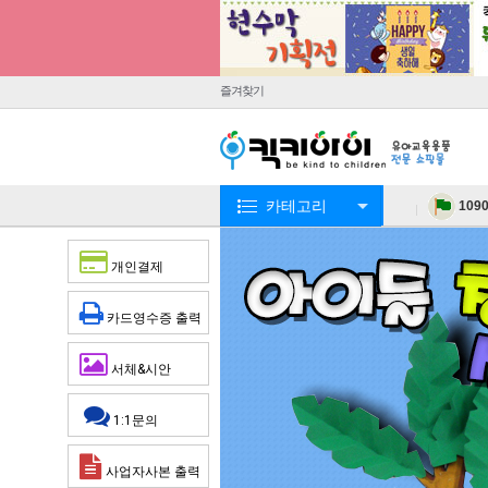
즐겨찾기
카테고리
109
개인결제
카드영수증 출력
서체&시안
1:1문의
사업자사본 출력