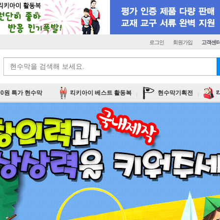
로그인
회원가입
고객센
00원 특가 현수막
킥키아이 베스트 활동복
현수막기획전