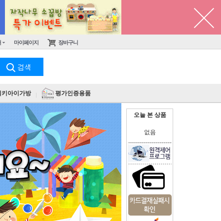
터
마이페이지
장바구니
킥키아이가방
평가인증용품
오늘 본 상품
없음