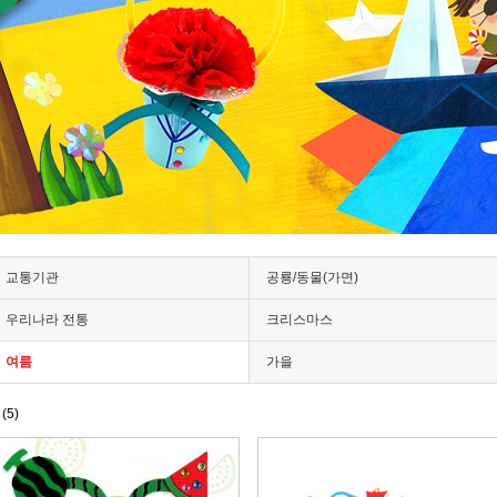
교통기관
공룡/동물(가면)
우리나라 전통
크리스마스
여름
가을
름
(5)