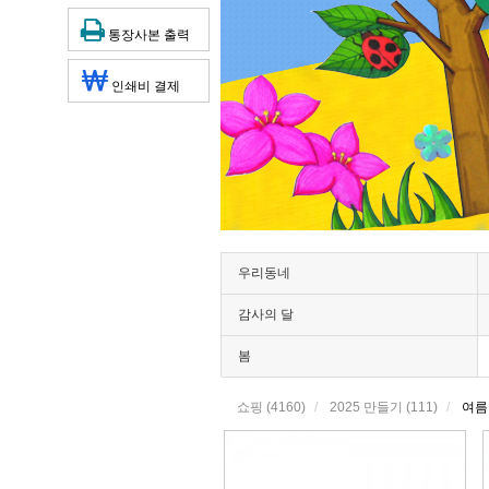
통장사본 출력
인쇄비 결제
우리동네
감사의 달
봄
쇼핑
(4160)
2025 만들기
(111)
여