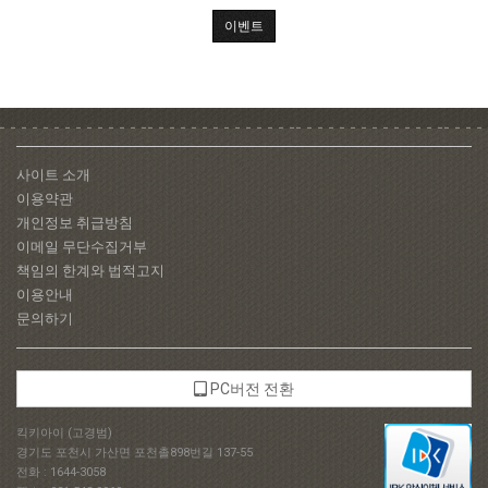
이벤트
사이트 소개
이용약관
개인정보 취급방침
이메일 무단수집거부
책임의 한계와 법적고지
이용안내
문의하기
PC버전 전환
킥키아이 (고경범)
경기도 포천시 가산면 포천촐898번길 137-55
전화 : 1644-3058