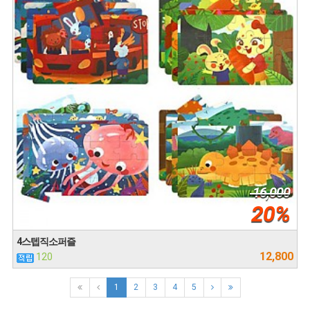
16,000
20%
4스텝직소퍼즐
12,800
120
1
2
3
4
5