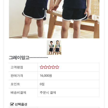
그레이망고-------------
고객평점
판매가격
16,000원
포인트
0점
배송비결제
주문시 결제
선택옵션