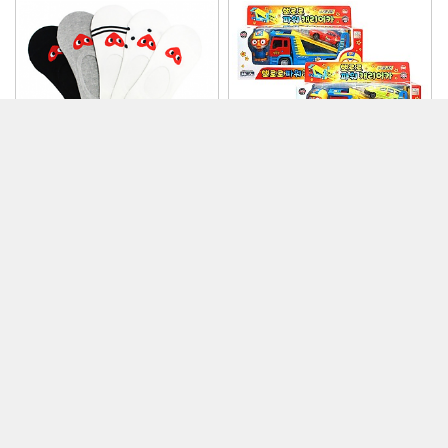
하트덧신 (랜덤발송…
뽀로로 파워 캐리어…
1,200
8,200
10