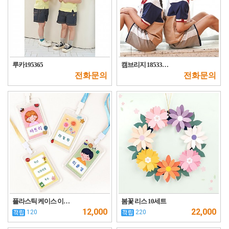
루카195365
캠브리지 18533…
전화문의
전화문의
플라스틱 케이스 이…
봄꽃 리스 10세트
12,000
22,000
120
220