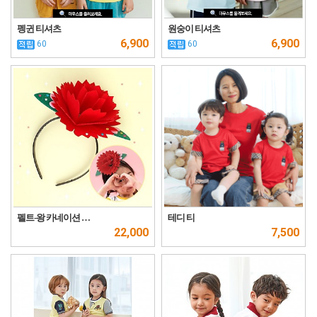
펭귄 티셔츠
원숭이 티셔츠
6,900
6,900
60
60
펠트-왕 카네이션 …
테디 티
22,000
7,500