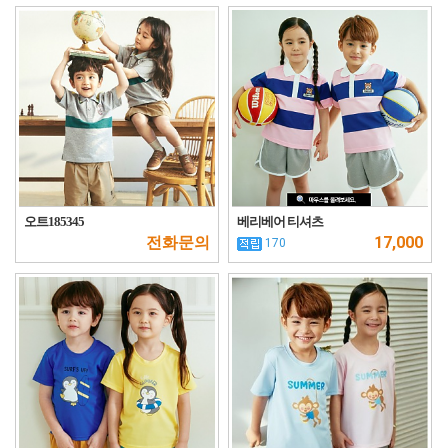
오트185345
베리베어 티셔츠
전화문의
17,000
170